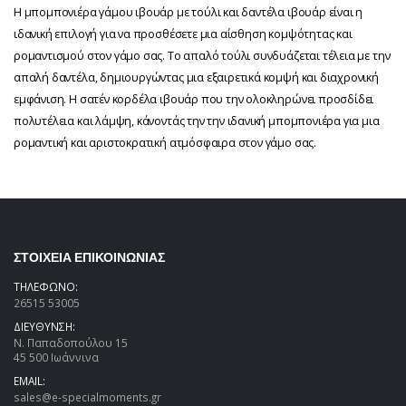
Η μπομπονιέρα γάμου ιβουάρ με τούλι και δαντέλα ιβουάρ είναι η
ιδανική επιλογή για να προσθέσετε μια αίσθηση κομψότητας και
ρομαντισμού στον γάμο σας. Το απαλό τούλι συνδυάζεται τέλεια με την
απαλή δαντέλα, δημιουργώντας μια εξαιρετικά κομψή και διαχρονική
εμφάνιση. Η σατέν κορδέλα ιβουάρ που την ολοκληρώνει προσδίδει
πολυτέλεια και λάμψη, κάνοντάς την την ιδανική μπομπονιέρα για μια
ρομαντική και αριστοκρατική ατμόσφαιρα στον γάμο σας.
ΣΤΟΙΧΕΙΑ ΕΠΙΚΟΙΝΩΝΙΑΣ
ΤΗΛΕΦΩΝΟ:
26515 53005
ΔΙΕΥΘΥΝΣΗ:
Ν. Παπαδοπούλου 15
45 500 Ιωάννινα
EMAIL:
sales@e-specialmoments.gr