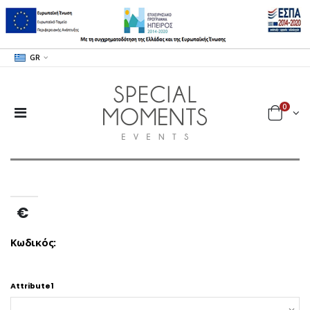
GR
0
€
Κωδικός:
Attribute1