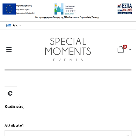
GR
0
€
Κωδικός:
Attribute1